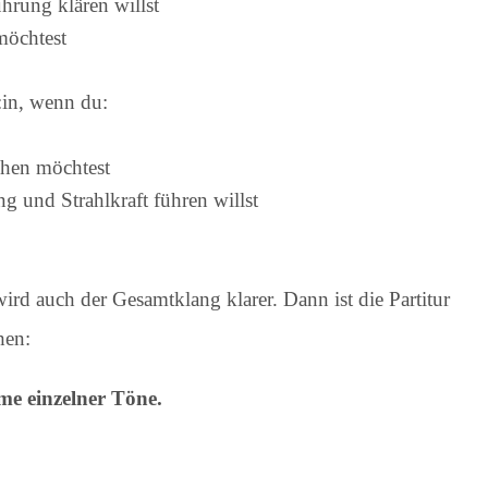
rung klären willst
 möchtest
:in, wenn du:
hen möchtest
g und Strahlkraft führen willst
rd auch der Gesamtklang klarer. Dann ist die Partitur
hen:
mme einzelner Töne.